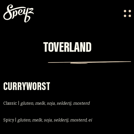
HOME
OVER ONS
TOVERLAND
VACATURES
CONTACT
FESTIVAL CREW
CURRYWORST
Classic |
gluten, melk, soja, selderij, mosterd
Spicy |
gluten, melk, soja, selderij, mosterd, ei