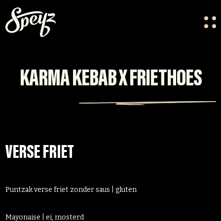
HOME
OVER ONS
KARMA KEBAB X FRIETHOES
VACATURES
CONTACT
FESTIVAL CREW
VERSE FRIET
Puntzak verse friet zonder saus | gluten
Mayonaise | ei, mosterd