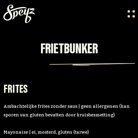
HOME
OVER ONS
FRIETBUNKER
VACATURES
CONTACT
FESTIVAL CREW
FRITES
Ambachtelijke frites zonder saus | geen allergenen (kan
sporen van gluten bevatten door kruisbesmetting)
Mayonaise | ei, mosterd, gluten (tarwe)