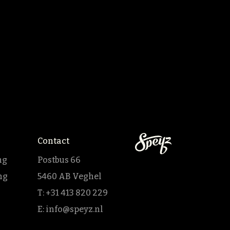
Contact
ng
Postbus 66
ng
5460 AB Veghel
T:
+31 413 820 229
E:
info@speyz.nl