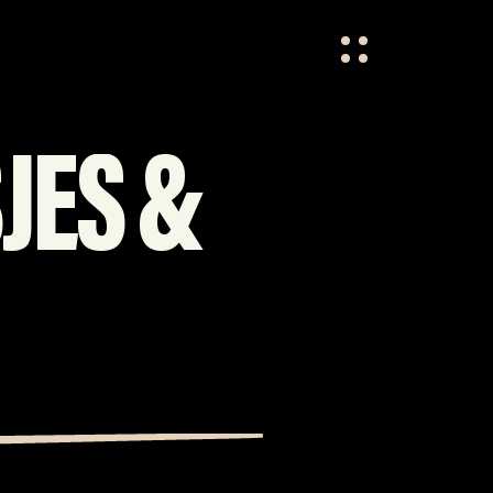
HOME
OVER ONS
JES &
VACATURES
CONTACT
FESTIVAL CREW